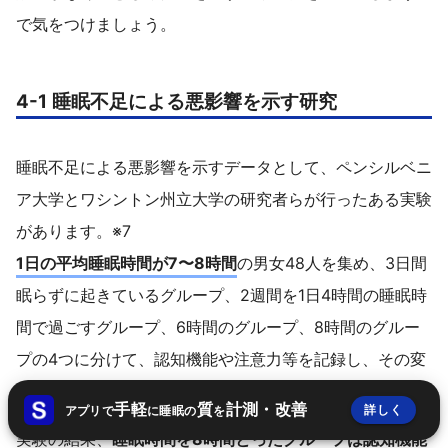
で気をつけましょう。
4-1 睡眠不足による悪影響を示す研究
睡眠不足による悪影響を示すデータとして、ペンシルベニ
ア大学とワシントン州立大学の研究者らが行ったある実験
があります。※7
1日の平均睡眠時間が7〜8時間
の男女48人を集め、3日間
眠らずに起きているグループ、2週間を1日4時間の睡眠時
間で過ごすグループ、6時間のグループ、8時間のグルー
プの4つに分けて、認知機能や注意力等を記録し、その変
化を調べました。
手軽
質
計測・改善
詳しく
アプリで
に睡眠の
を
実験の結果、
睡眠時間を8時間とったグループは認知機能