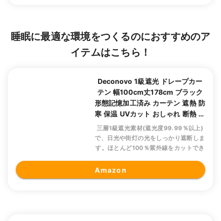
睡眠に最適な環境をつくるのにおすすめのア
イテムはこちら！
Deconovo 1級遮光 ドレープカー
テン 幅100cm丈178cm ブラック
形態記憶加工済み カーテン 遮熱 防
寒 保温 UVカット おしゃれ 断熱 昼
夜目隠し 2枚セットDeconovo 1級
三層1級遮光素材(遮光度99.99％以上)
遮光 ドレープカーテン 幅100cm
で、日光や街灯の光をしっかり遮断しま
丈178cm ブラック 形態記憶加工済
す。ほとんど100％紫外線をカットでき
み カーテン 遮熱 防寒 保温 UVカッ
るので、フローリングや家具の日焼け防
ト おしゃれ 断熱 昼夜目隠し 2枚セ
止もおすすめです。
Amazon
ット